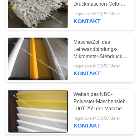
Druckmaschen-Gelb-
PRIVACY
Farbe für Mode-
negotiable MOQ:50 Meter
Siebdruck
KONTAKT
13
POLICY
Nomex-Filtertüte
Masche/Zoll des
Leinwandbindungs-
Mikrometer-Siebdruck-
Maschen-Rollen18-425
negotiable MOQ:50 Meter
mit hoher Auflösung
KONTAKT
37
Webart des NBC-
Polyester-Maschensieb-
Beutelfilterwohnung
100T 255 der Maschen-
43um PW mit erhöhter
negotiable MOQ:50 Meter
Leistung
KONTAKT