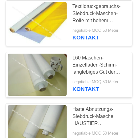
Textildruckgebrauchs-
Siebdruck-Maschen-
25
Rolle mit hohem
Mikron-
Abnutzungs-Widerstand
negotiable MOQ:50 Meter
KONTAKT
Filterschläuche
160 Maschen-
Einzelfaden-Schirm-
langlebiges Gut der
Mikrometer-Öffnungs-
14
negotiable MOQ:50 Meter
Größen-100 für
KONTAKT
keramisches Drucken
Gefalteter Filter
Harte Abnutzungs-
Siebdruck-Masche,
HAUSTIER
Einzelfaden-Polyester-
negotiable MOQ:50 Meter
Siebdruck-Gewebe-