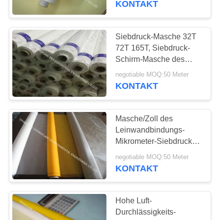
KONTAKT
Masche
39
HEPA gefalteter
Siebdruck-Masche 32T
72T 165T, Siebdruck-
Filter
Schirm-Masche des
Mikrometer-20-2000
negotiable MOQ:50 Meter
KONTAKT
Masche/Zoll des
26
Leinwandbindungs-
Mikrometer-Siebdruck-
Siebdruckmasche
Maschen-Rollen18-425
negotiable MOQ:50 Meter
mit hoher Auflösung
KONTAKT
Hohe Luft-
Durchlässigkeits-