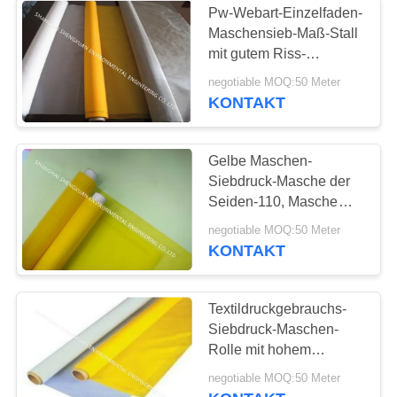
Pw-Webart-Einzelfaden-
Maschensieb-Maß-Stall
Luftfilter
mit gutem Riss-
Widerstand
negotiable MOQ:50 Meter
KONTAKT
Gelbe Maschen-
Siebdruck-Masche der
14
Seiden-110, Masche
des Schirm-43T für
negotiable MOQ:50 Meter
Filtertüte-Käfig
Kleiderdrucken
KONTAKT
Textildruckgebrauchs-
Siebdruck-Maschen-
Rolle mit hohem
Abnutzungs-Widerstand
17
negotiable MOQ:50 Meter