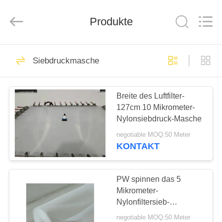
Co.,LTD.
All
Rights
Produkte
Reserved.
Developed
by
ECER
HAUS
23
Siebdruckmasche
industrieller
PRODUKTE
Filterstoff
Breite des Luftfilter-
127cm 10 Mikrometer-
ÜBER
Nylonsiebdruck-Masche
UNS
negotiable MOQ:50 Meter
KONTAKT
27
FABRIK-
AUSFLUG
PW spinnen das 5
Luft-Dia-Stoff
Mikrometer-
Nylonfiltersieb-
QUALITÄTSKONTROLLE
Druckmasche
negotiable MOQ:50 Meter