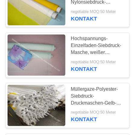
Nylonsiebdruck-
17
Gewebe-Masche für
negotiable MOQ:50 Meter
Die Impulsfilter
Mausunterlage-
KONTAKT
Siebdruck
Ventil
Hochspannungs-
Einzelfaden-Siebdruck-
Masche, weißer
Maschen-Siebdruck der
negotiable MOQ:50 Meter
Farbe110
KONTAKT
13
Teflonförderband
Müllergaze-Polyester-
Siebdruck-
Druckmaschen-Gelb-
Farbe für Mode-
negotiable MOQ:50 Meter
Siebdruck
KONTAKT
14