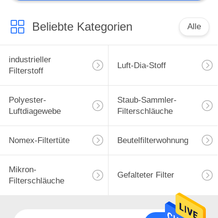
Metallurgische
Ausrüstung
Beliebte Kategorien
Alle
industrieller
Luft-Dia-Stoff
Filterstoff
Polyester-
Staub-Sammler-
Luftdiagewebe
Filterschläuche
Nomex-Filtertüte
Beutelfilterwohnung
Mikron-
Gefalteter Filter
Filterschläuche