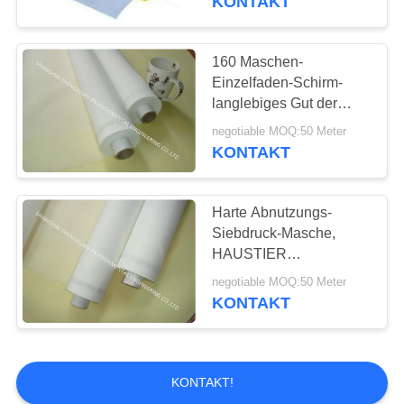
KONTAKT
Polyester-Maschen-
Gurt
160 Maschen-
Einzelfaden-Schirm-
langlebiges Gut der
Mikrometer-Öffnungs-
negotiable MOQ:50 Meter
Größen-100 für
KONTAKT
keramisches Drucken
15
Harte Abnutzungs-
Drücken Filtertuch
Siebdruck-Masche,
HAUSTIER
Einzelfaden-Polyester-
negotiable MOQ:50 Meter
Siebdruck-Gewebe-
KONTAKT
Masche
2
KONTAKT!