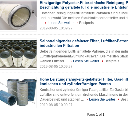
Einzigartige Polyester-Filter-einfache Reinigung 
Beschichtung gefaltete für die industrielle Entstö
Einfacher Reinigungsluftfilter faltete Patronen für die ind
und -auswahl Die meisten Staubkollektorhersteller und di
...
Lesen Sie weiter
Bestpreis
2019-08-05 10:09:27
Selbstreinigender gefalteter Filter, Luftfilter-Patro
industriellen Filtration
Selbstreinigender Luftfilter faltete Patrone, die in der ind
Luftfilterpatronenentwurf und -auswahl Die meisten Staub
wählen Luftfilter ...
Lesen Sie weiter
Bestpreis
2019-08-05 10:09:27
Hohe Leistungsfähigkeits-gefalteter Filter, Gas-Fil
konischen und zylinderförmigen Paaren
Konischer und zylinderförmiger Paargasfilter Zu Gast
Luftfilter sind entworfen, um drehende Maschinerie in d
Dauerbetrieb und stabilen ...
Lesen Sie weiter
Best
2019-08-05 10:09:27
Page 1 of 1