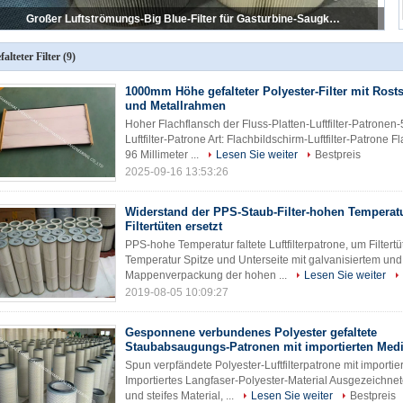
Großer Luftströmungs-Big Blue-Filter für Gasturbine-Saugkompressor
falteter Filter
(9)
1000mm Höhe gefalteter Polyester-Filter mit Ros
und Metallrahmen
Hoher Flachflansch der Fluss-Platten-Luftfilter-Patrone
Luftfilter-Patrone Art: Flachbildschirm-Luftfilter-Patrone
96 Millimeter ...
Lesen Sie weiter
Bestpreis
2025-09-16 13:53:26
Widerstand der PPS-Staub-Filter-hohen Temperatu
Filtertüten ersetzt
PPS-hohe Temperatur faltete Luftfilterpatrone, um Filtert
Temperatur Spitze und Unterseite mit galvanisiertem und
Mappenverpackung der hohen ...
Lesen Sie weiter
2019-08-05 10:09:27
Gesponnene verbundenes Polyester gefaltete
Staubabsaugungs-Patronen mit importierten Med
Spun verpfändete Polyester-Luftfilterpatrone mit import
Importiertes Langfaser-Polyester-Material Ausgezeichnet
und steifes Material, ...
Lesen Sie weiter
Bestpreis