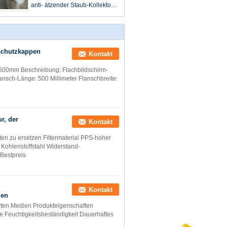
anti- ätzender Staub-Kollektor-
Filter
tschutzkappen
Kontakt
n-500mm Beschreibung: Flachbildschirm-
 Flansch-Länge: 500 Millimeter Flanschbreite:
r, der
Kontakt
üten zu ersetzen Filtermaterial PPS-hoher
 Kohlenstoffstahl Widerstand-
Bestpreis
Kontakt
ien
ierten Medien Produkteigenschaften
e Feuchtigkeitsbeständigkeit Dauerhaftes