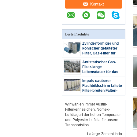
Kontakt
Beste Produkte
Zylinderförmiger und
konischer gefalteter
Filter, Gas-Filter für
Kraftwerke
Antistatischer Gas-
Filter-lange
Lebensdauer für das
malende Raum-Staub-
Impuls-sauberer
Sammeln
Flachbildschirm faltete
Filter-breiten Falten-
Entwurf mit großem
Entstörungs-Bereich
Wir wählen immer Austin-
Filterkennzeichen, Nomex-
Luftdiagurt der hohen Temperatur
und Polyester-Luftdia für unsere
Transportsilos.
—— Lafarge-Zement Indo