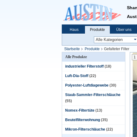
Shan
Aust
Haus
Produkte
Über uns
Startseite
Produkte
Gefalteter Filter
Alle Produkte
1
industrieller Filterstoff
(18)
Luft-Dia-Stoff
(22)
Polyester-Luftdiagewebe
(30)
Staub-Sammler-Filterschläuche
(55)
Nomex-Filtertüte
(13)
Beutelfilterwohnung
(35)
Mikron-Filterschläuche
(22)