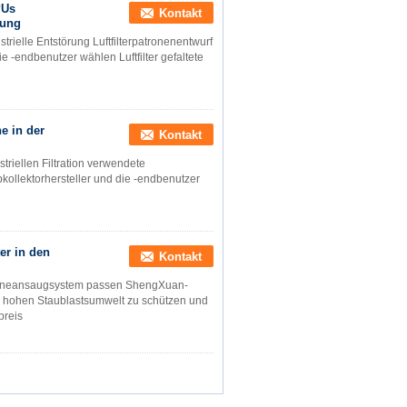
PUs
Kontakt
rung
ustrielle Entstörung Luftfilterpatronenentwurf
e -endbenutzer wählen Luftfilter gefaltete
ne in der
Kontakt
ustriellen Filtration verwendete
kollektorhersteller und die -endbenutzer
ter in den
Kontakt
urbineansaugsystem passen ShengXuan-
er hohen Staublastsumwelt zu schützen und
preis