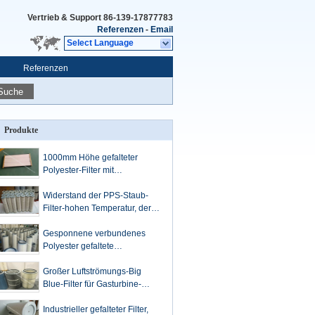
Vertrieb & Support
86-139-17877783
Referenzen
-
Email
Select Language
Referenzen
Suche
Produkte
1000mm Höhe gefalteter
Polyester-Filter mit
Rostschutzkappen und
Metallrahmen
Widerstand der PPS-Staub-
Filter-hohen Temperatur, der
Filtertüten ersetzt
Gesponnene verbundenes
Polyester gefaltete
Staubabsaugungs-Patronen
mit importierten Medien
Großer Luftströmungs-Big
Blue-Filter für Gasturbine-
Saugkompressor
Industrieller gefalteter Filter,