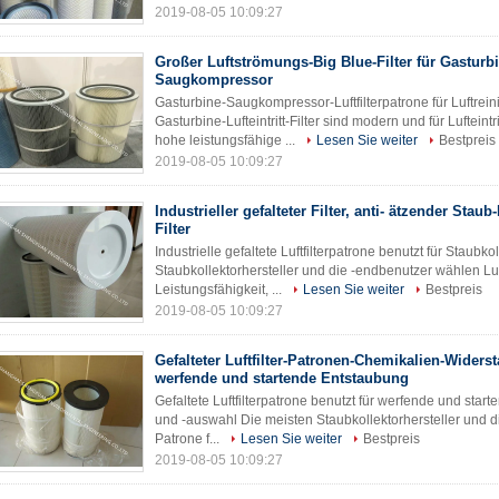
2019-08-05 10:09:27
Großer Luftströmungs-Big Blue-Filter für Gasturb
Saugkompressor
Gasturbine-Saugkompressor-Luftfilterpatrone für Luftre
Gasturbine-Lufteintritt-Filter sind modern und für Luftein
hohe leistungsfähige ...
Lesen Sie weiter
Bestpreis
2019-08-05 10:09:27
Industrieller gefalteter Filter, anti- ätzender Staub
Filter
Industrielle gefaltete Luftfilterpatrone benutzt für Staubk
Staubkollektorhersteller und die -endbenutzer wählen Luftf
Leistungsfähigkeit, ...
Lesen Sie weiter
Bestpreis
2019-08-05 10:09:27
Gefalteter Luftfilter-Patronen-Chemikalien-Widerst
werfende und startende Entstaubung
Gefaltete Luftfilterpatrone benutzt für werfende und star
und -auswahl Die meisten Staubkollektorhersteller und di
Patrone f...
Lesen Sie weiter
Bestpreis
2019-08-05 10:09:27