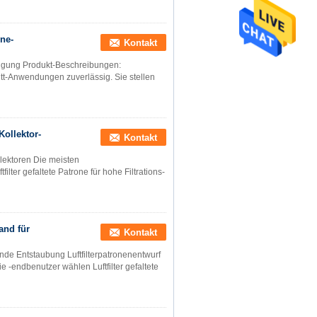
ine-
Kontakt
inigung Produkt-Beschreibungen:
tritt-Anwendungen zuverlässig. Sie stellen
-Kollektor-
Kontakt
ollektoren Die meisten
ilter gefaltete Patrone für hohe Filtrations-
and für
Kontakt
tende Entstaubung Luftfilterpatronenentwurf
e -endbenutzer wählen Luftfilter gefaltete