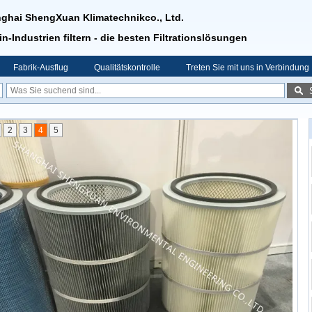
ghai ShengXuan Klimatechnikco., Ltd.
in-Industrien filtern - die besten Filtrationslösungen
Fabrik-Ausflug
Qualitätskontrolle
Treten Sie mit uns in Verbindung
2
3
4
5