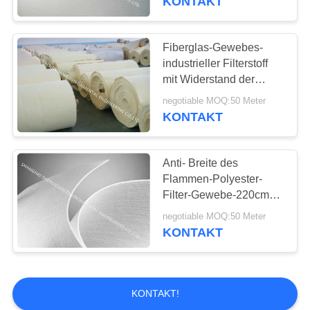
KONTAKT
Polyester-Maschen-
Gurt
Fiberglas-Gewebes-
industrieller Filterstoff
mit Widerstand der
hohen Temperatur
negotiable MOQ:50 Meter
KONTAKT
15
Anti- Breite des
Drücken Filtertuch
Flammen-Polyester-
Filter-Gewebe-220cm
mit hohem
negotiable MOQ:50 Meter
Abscheidegrad
KONTAKT
2
KONTAKT!