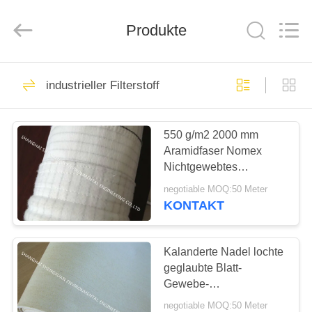
Engineering
Co.,LTD.
All
Rights
Produkte
Reserved.
Developed
by
ECER
HAUS
23
industrieller Filterstoff
industrieller
PRODUKTE
Filterstoff
550 g/m2 2000 mm
Aramidfaser Nomex
ÜBER
Nichtgewebtes
UNS
Filtergewebe für den
negotiable MOQ:50 Meter
N.R. Murphy
KONTAKT
Staubsammler
27
FABRIK-
AUSFLUG
Kalanderte Nadel lochte
Luft-Dia-Stoff
geglaubte Blatt-
Gewebe-
QUALITÄTSKONTROLLE
Acrylhitzebeständigkeit
negotiable MOQ:50 Meter