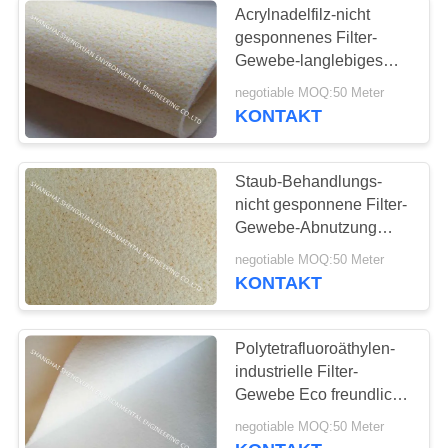
Acrylnadelfilz-nicht
gesponnenes Filter-
Luftfilter
Gewebe-langlebiges
Gut für die Staub-
negotiable MOQ:50 Meter
Filtertüte-Herstellung
KONTAKT
Staub-Behandlungs-
nicht gesponnene Filter-
14
Gewebe-Abnutzung
beständig für die
negotiable MOQ:50 Meter
Filtertüte-Käfig
Bauholz-Verarbeitung
KONTAKT
Polytetrafluoroäthylen-
industrielle Filter-
Gewebe Eco freundliche
1,6 Millimeter -1,8
17
negotiable MOQ:50 Meter
Millimeter Stärke