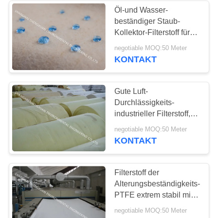
Öl-und Wasser-
beständiger Staub-
25
Kollektor-Filterstoff für
Mikron-
Metallurgie-
negotiable MOQ:50 Meter
Betriebsrauch-
KONTAKT
Filterschläuche
Behandlung
Gute Luft-
Durchlässigkeits-
industrieller Filterstoff,
Hochspannungs-
14
negotiable MOQ:50 Meter
Mikrometer-Filter-
KONTAKT
Gewebe
Gefalteter Filter
Filterstoff der
Alterungsbeständigkeits-
PTFE extrem stabil mit
hochfester Stärke
negotiable MOQ:50 Meter