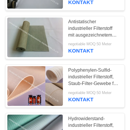
KONTAKT
39
HEPA gefalteter
Antistatischer
industrieller Filterstoff
Filter
mit ausgezeichnetem
saurem Alkali-
negotiable MOQ:50 Meter
Widerstand
KONTAKT
Polyphenylen-Sulfid-
26
industrieller Filterstoff,
Staub-Filter-Gewebe für
Siebdruckmasche
Müllverbrennung
negotiable MOQ:50 Meter
KONTAKT
Hydrowiderstand-
industrieller Filterstoff,