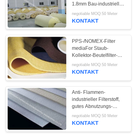
1.8mm Bau-industrielles
PRIVACY
Filterstoff-Gewebe
negotiable MOQ:50 Meter
KONTAKT
13
POLICY
Nomex-Filtertüte
PPS-/NOMEX-Filter
mediaFor Staub-
Kollektor-Beutelfilter-
Herstellung
negotiable MOQ:50 Meter
KONTAKT
37
Anti- Flammen-
industrieller Filterstoff,
Beutelfilterwohnung
gutes Abnutzungs-
Widerstand-Staub-Filter-
negotiable MOQ:50 Meter
Gewebe
KONTAKT