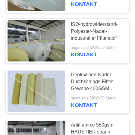
KONTAKT
TRETEN
SIE
ISO-hydrowiderstand-
33
MIT
Polyester-Nadel-
Polyester-
industrieller Filterstoff
UNS
Luftdiagewebe
negotiable MOQ:50 Meter
IN
KONTAKT
VERBINDUNG
Geotextilien-Nadel-
FORDERN
Durchschlags-Filter-
SIE
Gewebe 400GSM
60
2.3MM nicht
EIN
negotiable MOQ:50 Meter
Staub-Sammler-
gesponnenes
KONTAKT
ZITAT
Filterschläuche
Antiflamme 550gsm
SITEMAP
HAUSTIER spann