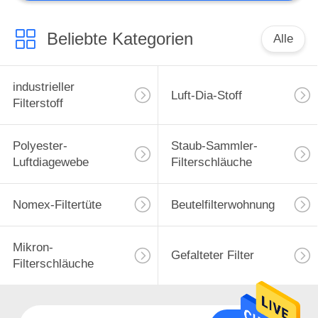
Metallurgische
Ausrüstung
Beliebte Kategorien
Alle
industrieller
Luft-Dia-Stoff
Filterstoff
Polyester-
Staub-Sammler-
Luftdiagewebe
Filterschläuche
Nomex-Filtertüte
Beutelfilterwohnung
Mikron-
Gefalteter Filter
Filterschläuche