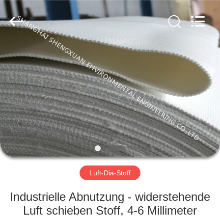
Co.,LTD.
All
Rights
Reserved.
Developed
by
ECER
HAUS
PRODUKTE
ÜBER
UNS
FABRIK-
AUSFLUG
Luft-Dia-Stoff
Industrielle Abnutzung - widerstehende
QUALITÄTSKONTROLLE
Luft schieben Stoff, 4-6 Millimeter