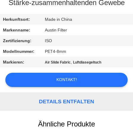
Stärke-zusammenhaltenden Gewebe
TRETEN
SIE
Herkunftsort:
Made in China
MIT
Markenname:
Austin Filter
UNS
Zertifizierung:
ISO
IN
Modellnummer:
PET4-8mm
VERBINDUNG
Markieren:
,
Air Slide Fabric
Luftdiasegeltuch
FORDERN
KONTAKT!
SIE
EIN
DETAILS ENTFALTEN
ZITAT
Ähnliche Produkte
SITEMAP