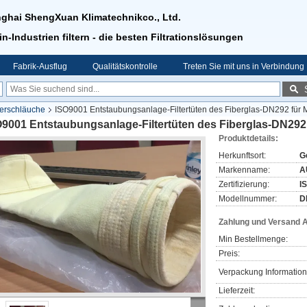
ghai ShengXuan Klimatechnikco., Ltd.
in-Industrien filtern - die besten Filtrationslösungen
Fabrik-Ausflug
Qualitätskontrolle
Treten Sie mit uns in Verbindung
terschläuche
ISO9001 Entstaubungsanlage-Filtertüten des Fiberglas-DN292 für M
9001 Entstaubungsanlage-Filtertüten des Fiberglas-DN292 
Produktdetails:
Herkunftsort:
G
Markenname:
A
Zertifizierung:
I
Modellnummer:
D
Zahlung und Versand 
Min Bestellmenge:
Preis:
Verpackung Information
Lieferzeit: