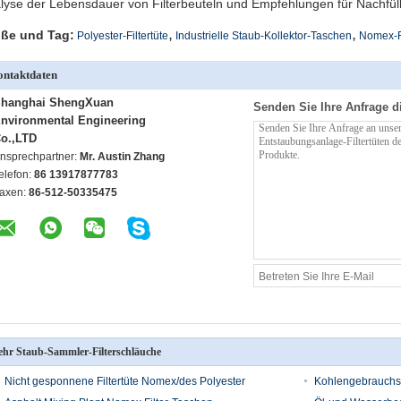
lyse der Lebensdauer von Filterbeuteln und Empfehlungen für Nachfü
,
,
ße und Tag:
Polyester-Filtertüte
Industrielle Staub-Kollektor-Taschen
Nomex-F
ntaktdaten
hanghai ShengXuan
Senden Sie Ihre Anfrage d
nvironmental Engineering
o.,LTD
nsprechpartner:
Mr. Austin Zhang
elefon:
86 13917877783
axen:
86-512-50335475
hr Staub-Sammler-Filterschläuche
Nicht gesponnene Filtertüte Nomex/des Polyester
Kohlengebrauchs-S