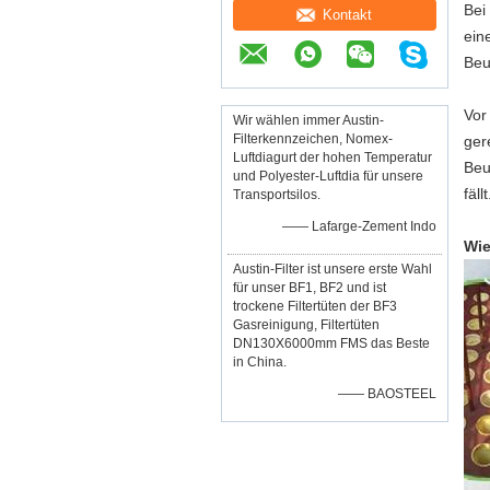
Bei
Kontakt
ein
Beu
Vor
Wir wählen immer Austin-
Filterkennzeichen, Nomex-
ger
Luftdiagurt der hohen Temperatur
Beu
und Polyester-Luftdia für unsere
fäl
Transportsilos.
—— Lafarge-Zement Indo
Wie
Austin-Filter ist unsere erste Wahl
für unser BF1, BF2 und ist
trockene Filtertüten der BF3
Gasreinigung, Filtertüten
DN130X6000mm FMS das Beste
in China.
—— BAOSTEEL