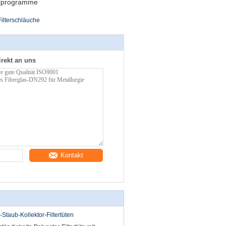
llprogramme
ilterschläuche
irekt an uns
Kontakt
taub-Kollektor-Filtertüten