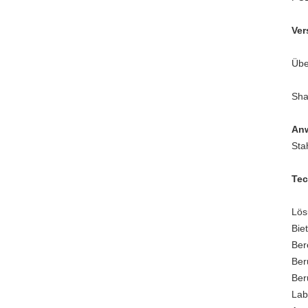
Ver
Übe
Sha
An
Sta
Tec
Lös
Bie
Ber
Ber
Ber
Lab