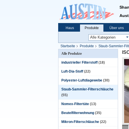
Shan
Aust
Haus
Produkte
Über uns
Startseite
Produkte
Staub-Sammler-Fil
ISO
Alle Produkte
industrieller Filterstoff
(18)
Luft-Dia-Stoff
(22)
Polyester-Luftdiagewebe
(30)
Staub-Sammler-Filterschläuche
(55)
Nomex-Filtertüte
(13)
Beutelfilterwohnung
(35)
Mikron-Filterschläuche
(22)