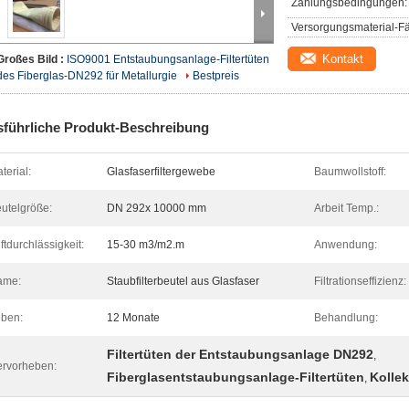
Zahlungsbedingungen:
Versorgungsmaterial-Fä
Kontakt
Großes Bild :
ISO9001 Entstaubungsanlage-Filtertüten
des Fiberglas-DN292 für Metallurgie
Bestpreis
führliche Produkt-Beschreibung
terial:
Glasfaserfiltergewebe
Baumwollstoff:
utelgröße:
DN 292x 10000 mm
Arbeit Temp.:
ftdurchlässigkeit:
15-30 m3/m2.m
Anwendung:
ame:
Staubfilterbeutel aus Glasfaser
Filtrationseffizienz:
ben:
12 Monate
Behandlung:
Filtertüten der Entstaubungsanlage DN292
,
rvorheben:
Fiberglasentstaubungsanlage-Filtertüten
Kollek
,