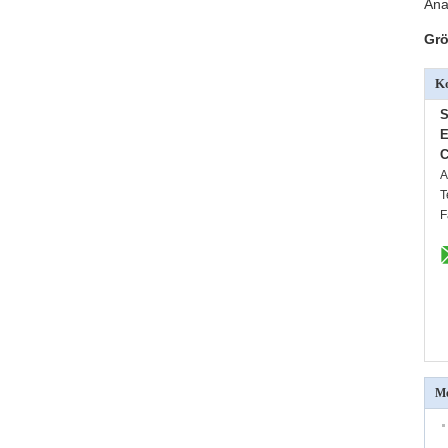
Ana
Grö
Ko
S
E
C
A
T
F
Me