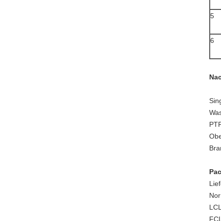
5
6
Nac
Sin
Was
PTF
Obe
Bra
Pac
Lie
Nor
LCL
FCL