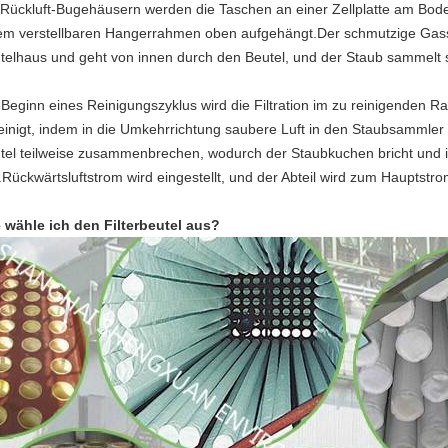
 Rückluft-Bugehäusern werden die Taschen an einer Zellplatte am Bod
em verstellbaren Hangerrahmen oben aufgehängt.Der schmutzige Gass
telhaus und geht von innen durch den Beutel, und der Staub sammelt si
 Beginn eines Reinigungszyklus wird die Filtration im zu reinigenden
einigt, indem in die Umkehrrichtung saubere Luft in den Staubsammler e
tel teilweise zusammenbrechen, wodurch der Staubkuchen bricht und i
lt.Rückwärtsluftstrom wird eingestellt, und der Abteil wird zum Hauptstr
 wähle ich den Filterbeutel aus?