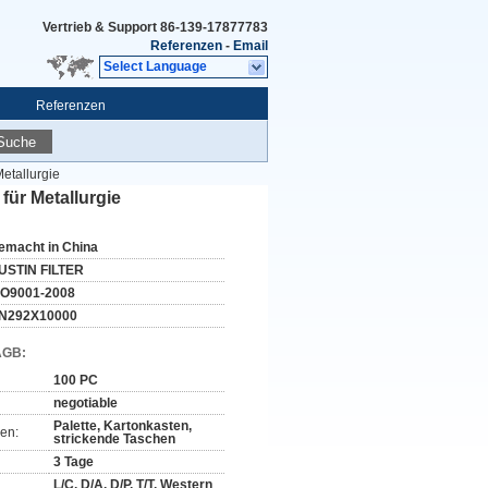
Vertrieb & Support
86-139-17877783
Referenzen
-
Email
Select Language
Referenzen
Suche
etallurgie
für Metallurgie
emacht in China
USTIN FILTER
SO9001-2008
N292X10000
AGB:
100 PC
negotiable
Palette, Kartonkasten,
en:
strickende Taschen
3 Tage
L/C, D/A, D/P, T/T, Western