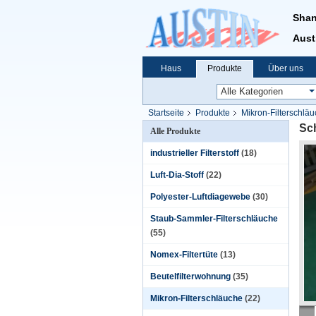
Shan
Aust
Haus
Produkte
Über uns
Startseite
Produkte
Mikron-Filterschlä
Sch
Alle Produkte
industrieller Filterstoff
(18)
Luft-Dia-Stoff
(22)
Polyester-Luftdiagewebe
(30)
Staub-Sammler-Filterschläuche
(55)
Nomex-Filtertüte
(13)
Beutelfilterwohnung
(35)
Mikron-Filterschläuche
(22)