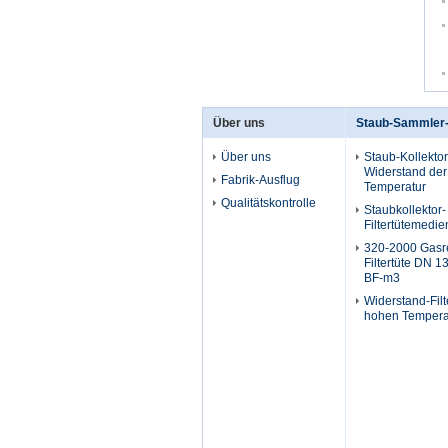
Über uns
Staub-Sammler-
Über uns
Staub-Kollektor-
Widerstand de
Fabrik-Ausflug
Temperatur
Qualitätskontrolle
Staubkollektor-
Filtertütemedie
320-2000 Gasr
Filtertüte DN
BF-m3
Widerstand-Filt
hohen Tempera