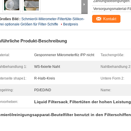
Zahlungsbedingungen:
Versorgungsmaterial-Fä
Kontakt
Großes Bild :
Schmieröl-Mikrometer-Filtertüte-Silikon-
frei optionale Größen für Filter-Schiffe
Bestpreis
führliche Produkt-Beschreibung
terial:
Gesponnener Mikrometerfilz /PP nicht
Taschengröße:
htbehandlung 1:
WS-fixierte Naht
Nahtbehandlung 2
terseite shape1:
R-Halb-Kreis
Untere Form 2:
egelring:
PD/ED/ND
Name:
Liquid Filtersack
Filtertüten der hohen Leistung
rvorheben:
,
mierölreinigungsapparat-Beutelfilter benutzt in den Filterschiffen