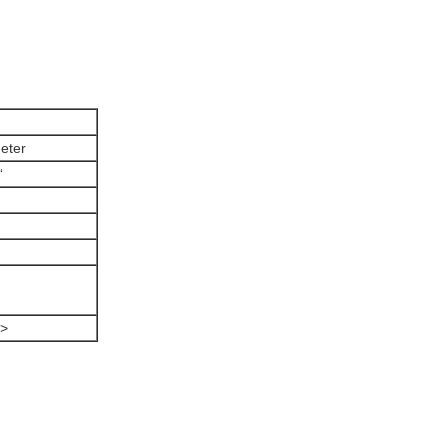
)
eter
“
">