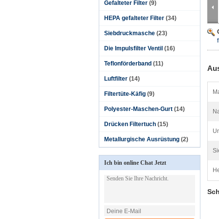
Gefalteter Filter
(9)
HEPA gefalteter Filter
(34)
Siebdruckmasche
(23)
Die Impulsfilter Ventil
(16)
Teflonförderband
(11)
Aus
Luftfilter
(14)
Ma
Filtertüte-Käfig
(9)
Polyester-Maschen-Gurt
(14)
Na
Drücken Filtertuch
(15)
Un
Metallurgische Ausrüstung
(2)
Si
Ich bin online Chat Jetzt
He
Sch