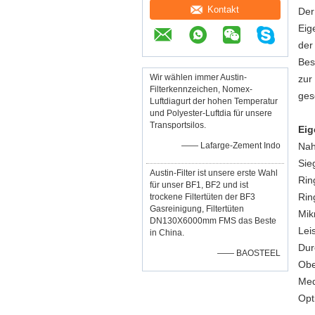
Kontakt
Der
Eig
der
Bes
Wir wählen immer Austin-
zur
Filterkennzeichen, Nomex-
ges
Luftdiagurt der hohen Temperatur
und Polyester-Luftdia für unsere
Transportsilos.
Eig
—— Lafarge-Zement Indo
Nah
Sie
Austin-Filter ist unsere erste Wahl
Rin
für unser BF1, BF2 und ist
Rin
trockene Filtertüten der BF3
Gasreinigung, Filtertüten
Mik
DN130X6000mm FMS das Beste
Lei
in China.
Dur
—— BAOSTEEL
Obe
Med
Opt