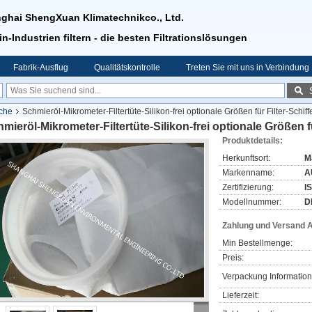
ghai ShengXuan Klimatechnikco., Ltd.
in-Industrien filtern - die besten Filtrationslösungen
Fabrik-Ausflug
Qualitätskontrolle
Treten Sie mit uns in Verbindung
uche
Schmieröl-Mikrometer-Filtertüte-Silikon-frei optionale Größen für Filter-Schiff
mieröl-Mikrometer-Filtertüte-Silikon-frei optionale Größen fü
Produktdetails:
Herkunftsort:
M
Markenname:
A
Zertifizierung:
I
Modellnummer:
D
Zahlung und Versand 
Min Bestellmenge:
Preis:
Verpackung Information
Lieferzeit: