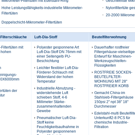
Mikrometer-Filtertüten mit Edelstahl-Ring
Geschweißte Mikro
Hohe Leistungsfähigkeits-industrielle Mikrometer-
Nylonfiltertüte ge
Filtertüten
20-2000 Mikromete
Doppelschicht-Mikrometer-Filtertüten
Filterschläuche
Luft-Dia-Stoff
Beutelfilterwohnung
Filtertüten mit
Polyester gesponnene Art
Dauerhafter rostfreier
r hohen
Luft-Dia-Stoff DN 76mm mit
Filtergehäuse-vielseitige
einer Seitengelb PU-
Entwurf für Maschinen-
Beschichtung
Werkzeugschleifen-
Flüssigkeiten
n
Leichter flexibler Luft-Dia-
Förderer-Schlauch mit
ROSTFREIE SOCKEN-
einigungs-
Widerstand der hohen
BEUTELFILTER-
 130X6000mm
Temperatur
WOHNUNG MIT 28"
ROSTFREIER KORB
Industrielle Abnutzung -
ertüten der
widerstehende Luft
Gemacht China-im
tur
schieben Stoff, 4-6
Stahlsieb-Filtergehäuse
Millimeter Stärke-
150psi 2" npt 38" 18"
zusammenhaltenden
Durchmesser
Gewebe
Edelstahl-multi Beutelfilt
Pneumatischer Luft-Dia-
Unterkunft2-8 PCS für
Stoff keine
chemische Industrie-
Feuchtigkeitsaufnahme in
Filtration
Polyester gesponnenen