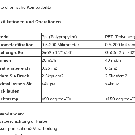
ite chemische Kompatibilität.
zifikationen und Operationen
erial
Pp. (Polypropylen)
PET (Polyester
rometerfiltration
0.5-200 Mikrometer
0.5-200 Mikrom
schengröße
Größe 1/7" x16“
Größe 2 7" x32
lumen
20m3/h
40 m3/h
trationsbereich
0,25 m2
0.5m2
dern Sie Druck
2.5kgs/cm2
2.5kgs/cm2
imal lassen Sie
<4kgs>
<4kgs>
ck laufen
eitstemp.
<90 degree="">
<150 degree="
wendungen:
bstbeschichtung u. Farbe
ser purification& Verarbeitung