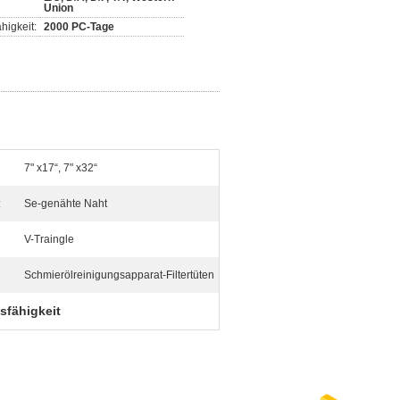
Union
higkeit:
2000 PC-Tage
7" x17“, 7" x32“
:
Se-genähte Naht
V-Traingle
Schmierölreinigungsapparat-Filtertüten
sfähigkeit