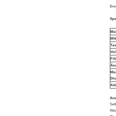
Bre
Spe
Mat
Mik
Ta
Vo
Fil
Än
Max
Dru
Arb
An
Sel
Was