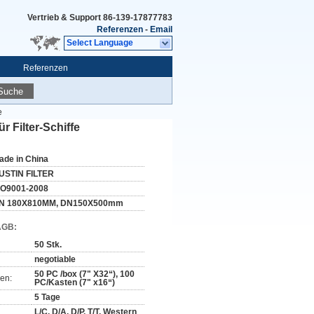
Vertrieb & Support
86-139-17877783
Referenzen
-
Email
Select Language
Referenzen
Suche
e
r Filter-Schiffe
ade in China
USTIN FILTER
SO9001-2008
N 180X810MM, DN150X500mm
AGB:
50 Stk.
negotiable
50 PC /box (7" X32“), 100
en:
PC/Kasten (7" x16“)
5 Tage
L/C, D/A, D/P, T/T, Western