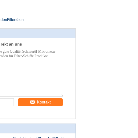
adenFiltertüten
irekt an uns
Kontakt