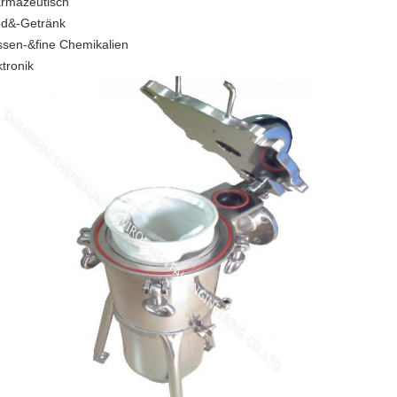
rmazeutisch
d&-Getränk
sen-&fine Chemikalien
ktronik