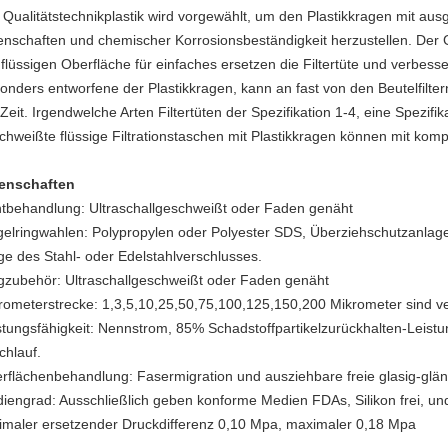
 Qualitätstechnikplastik wird vorgewählt, um den Plastikkragen mit au
enschaften und chemischer Korrosionsbeständigkeit herzustellen. Der G
 flüssigen Oberfläche für einfaches ersetzen die Filtertüte und verbesse
onders entworfene der Plastikkragen, kann an fast von den Beutelfil
 Zeit. Irgendwelche Arten Filtertüten der Spezifikation 1-4, eine Spezifik
chweißte flüssige Filtrationstaschen mit Plastikkragen können mit kompa
enschaften
tbehandlung: Ultraschallgeschweißt oder Faden genäht
gelringwahlen: Polypropylen oder Polyester SDS, Überziehschutzanlag
ge des Stahl- oder Edelstahlverschlusses.
gzubehör: Ultraschallgeschweißt oder Faden genäht
rometerstrecke: 1,3,5,10,25,50,75,100,125,150,200 Mikrometer sind ve
stungsfähigkeit: Nennstrom, 85% Schadstoffpartikelzurückhalten-Leistu
chlauf.
rflächenbehandlung: Fasermigration und ausziehbare freie glasig-gl
iengrad: Ausschließlich geben konforme Medien FDAs, Silikon frei, und 
imaler ersetzender Druckdifferenz 0,10 Mpa, maximaler 0,18 Mpa