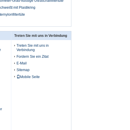
meter-Grad-flüssige Ultraschallfiltertüte
schweißt mit Plastikring
rnylonfiltertüte
Treten Sie mit uns in Verbindung
Treten Sie mit uns in
r
Verbindung
Fordern Sie ein Zitat
E-Mail
Sitemap
Mobile Seite
er