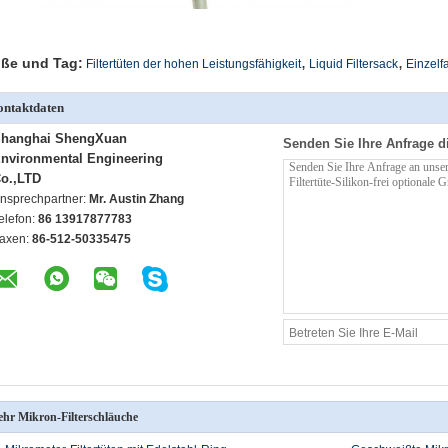
,
,
ße und Tag:
Filtertüten der hohen Leistungsfähigkeit
Liquid Filtersack
Einzelf
ntaktdaten
hanghai ShengXuan
Senden Sie Ihre Anfrage d
nvironmental Engineering
o.,LTD
nsprechpartner:
Mr. Austin Zhang
elefon:
86 13917877783
axen:
86-512-50335475
hr Mikron-Filterschläuche