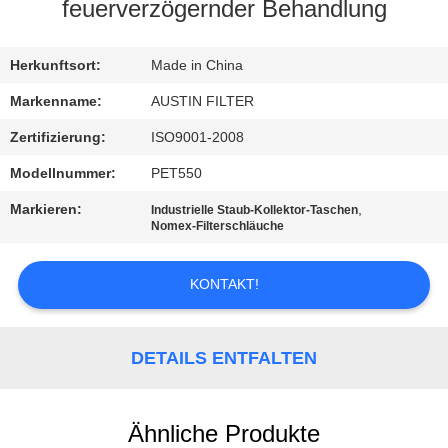
feuerverzögernder Behandlung
TRETEN
SIE
Herkunftsort:
Made in China
MIT
Markenname:
AUSTIN FILTER
UNS
Zertifizierung:
ISO9001-2008
IN
Modellnummer:
PET550
VERBINDUNG
Markieren:
,
Industrielle Staub-Kollektor-Taschen
Nomex-Filterschläuche
FORDERN
KONTAKT!
SIE
EIN
DETAILS ENTFALTEN
ZITAT
SITEMAP
Ähnliche Produkte