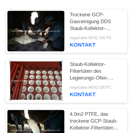
PRIVACY
Trockene GCP-
POLICY
Gasreinigung DDS
Staub-Kollektor-
Filtertüten
negotiable MOQ:100 PC
KONTAKT
Staub-Kollektor-
Filtertüten des
Legierungs-Ofen-
Polyester-550gsm
negotiable MOQ:100 PC
KONTAKT
4.0m2 PTFE, das
trockene GCP-Staub-
Kollektor-Filtertüten