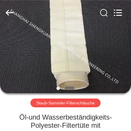
Engineering
Co.,LTD.
All
Rights
Reserved.
Developed
by
ECER
HAUS
PRODUKTE
ÜBER
UNS
FABRIK-
AUSFLUG
Staub-Sammler-Filterschläuche
Öl-und Wasserbeständigkeits-
QUALITÄTSKONTROLLE
Polyester-Filtertüte mit