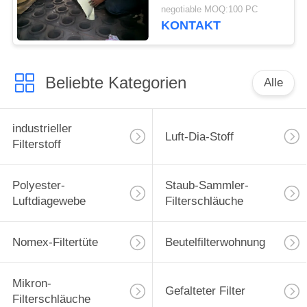
beschichtet
negotiable MOQ:100 PC
KONTAKT
Beliebte Kategorien
Alle
industrieller
Luft-Dia-Stoff
Filterstoff
Polyester-
Staub-Sammler-
Luftdiagewebe
Filterschläuche
Nomex-Filtertüte
Beutelfilterwohnung
Mikron-
Gefalteter Filter
Filterschläuche