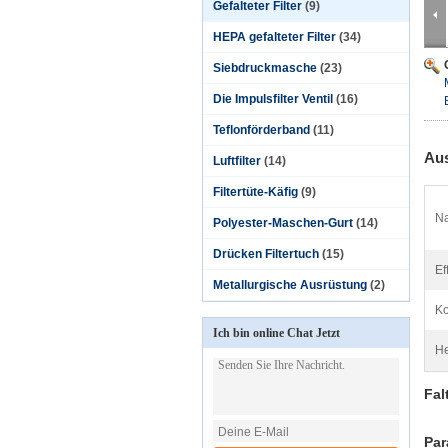
Gefalteter Filter
(9)
HEPA gefalteter Filter
(34)
Siebdruckmasche
(23)
Die Impulsfilter Ventil
(16)
Teflonförderband
(11)
Aus
Luftfilter
(14)
Filtertüte-Käfig
(9)
N
Polyester-Maschen-Gurt
(14)
Drücken Filtertuch
(15)
Ef
Metallurgische Ausrüstung
(2)
Ko
Ich bin online Chat Jetzt
He
Fal
Par