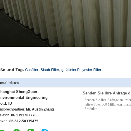
,
,
ße und Tag:
Gasfilter
Staub-Filter
gefalteter Polyester-Filter
ntaktdaten
hanghai ShengXuan
Senden Sie Ihre Anfrage d
nvironmental Engineering
o.,LTD
nsprechpartner:
Mr. Austin Zhang
elefon:
86 13917877783
axen:
86-512-50335475