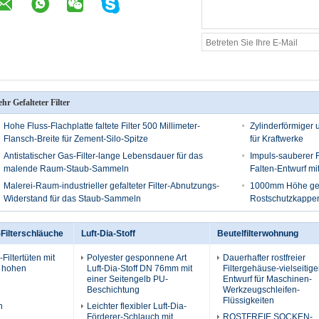
hr Gefalteter Filter
Hohe Fluss-Flachplatte faltete Filter 500 Millimeter-
Zylinderförmiger u
Flansch-Breite für Zement-Silo-Spitze
für Kraftwerke
Antistatischer Gas-Filter-lange Lebensdauer für das
Impuls-sauberer Fl
malende Raum-Staub-Sammeln
Falten-Entwurf mi
Malerei-Raum-industrieller gefalteter Filter-Abnutzungs-
1000mm Höhe gefal
Widerstand für das Staub-Sammeln
Rostschutzkappe
Filterschläuche
Luft-Dia-Stoff
Beutelfilterwohnung
Filtertüten mit
Polyester gesponnene Art
Dauerhafter rostfreier
r hohen
Luft-Dia-Stoff DN 76mm mit
Filtergehäuse-vielseitige
einer Seitengelb PU-
Entwurf für Maschinen-
Beschichtung
Werkzeugschleifen-
Flüssigkeiten
n
Leichter flexibler Luft-Dia-
Förderer-Schlauch mit
ROSTFREIE SOCKEN-