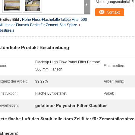
Versorgungsmaterial-Fä
Kontakt
Großes Bild :
Hohe Fluss-Flachplatte faltete Filter 500
Millimeter-Flansch-Breite für Zement-Silo-Spitze
Bestpreis
führliche Produkt-Beschreibung
Flachtyp High Flow Panel Filter Patrone
ame:
Filtermedien:
500 mm Flansch
fizienz der Arbeit:
99,99%
Arbeit Temp:
nstruktion:
Flache Luft gefaltet
Paket:
gefalteter Polyester-Filter
Gasfilter
rvorheben:
,
tete flache Luft des Staubkollektors Zellfilter für Zementsilospitze
atmeters: