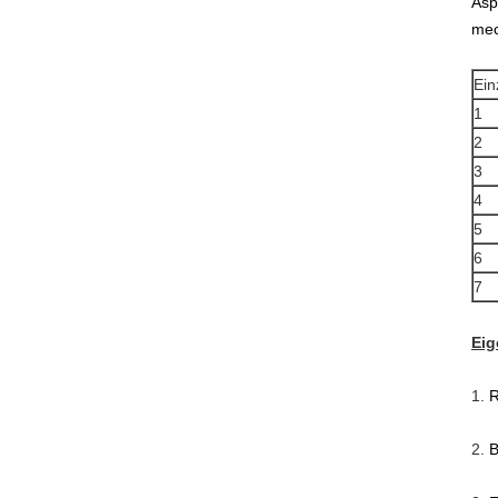
Asp
mec
Ein
1
2
3
4
5
6
7
Eig
1.
R
2.
B