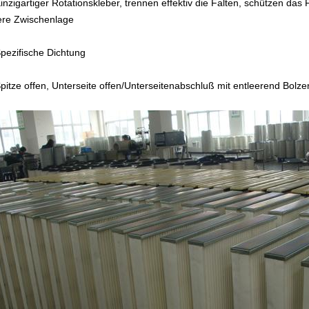
inzigartiger Rotationskleber, trennen effektiv die Falten, schützen das 
ere Zwischenlage
pezifische Dichtung
pitze offen, Unterseite offen/Unterseitenabschluß mit entleerend Bolze