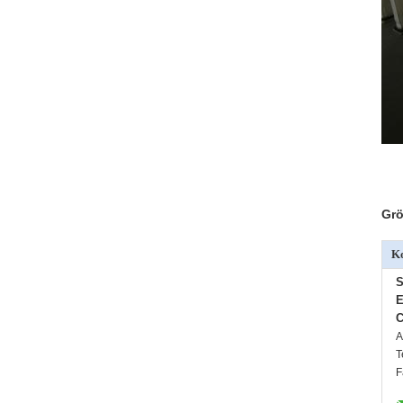
Grö
Ko
S
E
C
A
T
F