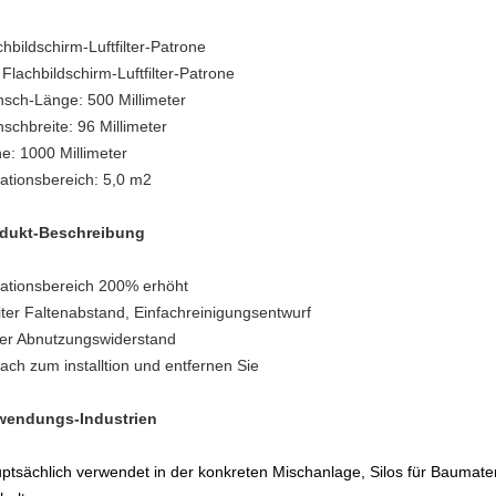
chbildschirm-Luftfilter-Patrone
: Flachbildschirm-Luftfilter-Patrone
nsch-Länge: 500 Millimeter
nschbreite: 96 Millimeter
e: 1000 Millimeter
trationsbereich: 5,0 m2
dukt-Beschreibung
trationsbereich 200% erhöht
iter Faltenabstand, Einfachreinigungsentwurf
er Abnutzungswiderstand
fach zum installtion und entfernen Sie
endungs-Industrien
ptsächlich verwendet in der konkreten Mischanlage, Silos für Baumate