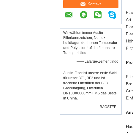
Kontakt
Fla
Art
Fla
Wir wählen immer Austin-
Fla
Filterkennzeichen, Nomex-
Höh
Luftdiagurt der hohen Temperatur
und Polyester-Luftdia für unsere
Fil
Transportsilos.
—— Lafarge-Zement Indo
Pro
Austin-Filter ist unsere erste Wahl
Fil
für unser BF1, BF2 und ist
trockene Filtertüten der BF3
Bre
Gasreinigung, Filtertüten
Gut
DN130X6000mm FMS das Beste
Ein
in China.
—— BAOSTEEL
Anw
Hau