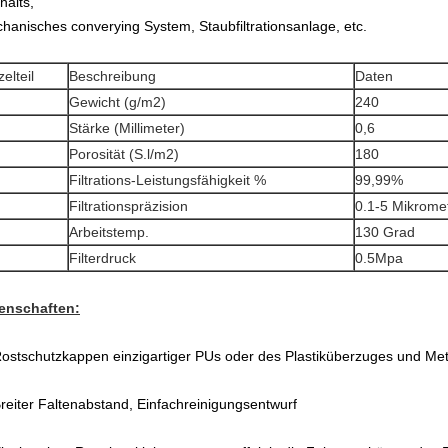
halts,
hanisches converying System, Staubfiltrationsanlage, etc.
zelteil
Beschreibung
Daten
Gewicht (g/m2)
240
Stärke (Millimeter)
0,6
Porosität (S.l/m2)
180
Filtrations-Leistungsfähigkeit %
99,99%
Filtrationspräzision
0.1-5 Mikrome
Arbeitstemp.
130 Grad
Filterdruck
0.5Mpa
enschaften:
ostschutzkappen einzigartiger PUs oder des Plastiküberzuges und Me
reiter Faltenabstand, Einfachreinigungsentwurf