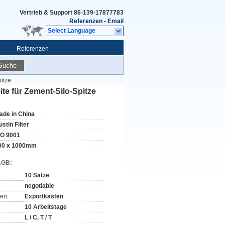
Vertrieb & Support
86-139-17877783
Referenzen
-
Email
Select Language
Referenzen
Suche
pitze
ite für Zement-Silo-Spitze
ade in China
stin Filter
SO 9001
00 x 1000mm
AGB:
10 Sätze
negotiable
en:
Exportkasten
10 Arbeitstage
L / C, T / T