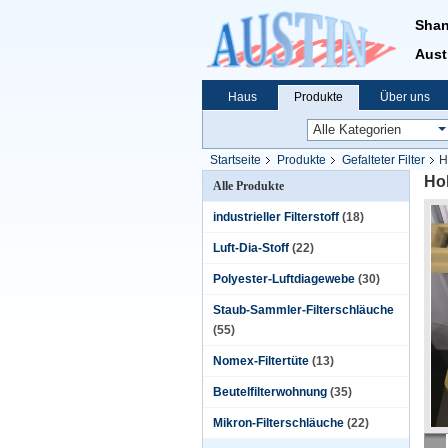
Shan
Aust
Haus
Produkte
Über uns
Startseite
Produkte
Gefalteter Filter
H
Hoh
Alle Produkte
industrieller Filterstoff
(18)
Luft-Dia-Stoff
(22)
Polyester-Luftdiagewebe
(30)
Staub-Sammler-Filterschläuche
(55)
Nomex-Filtertüte
(13)
Beutelfilterwohnung
(35)
Mikron-Filterschläuche
(22)