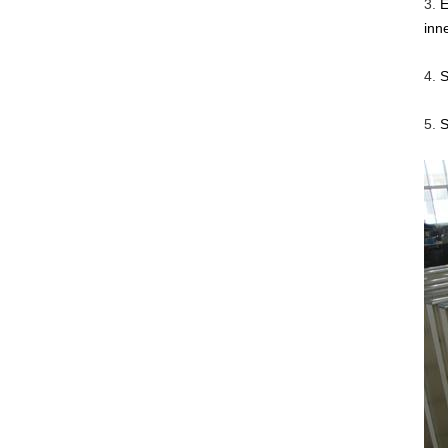
3.
E
inn
4.
S
5.
S