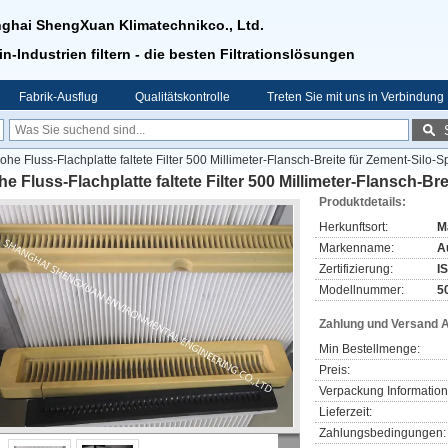
ghai ShengXuan Klimatechnikco., Ltd.
in-Industrien filtern - die besten Filtrationslösungen
Fabrik-Ausflug
Qualitätskontrolle
Treten Sie mit uns in Verbindung
ohe Fluss-Flachplatte faltete Filter 500 Millimeter-Flansch-Breite für Zement-Silo-S
e Fluss-Flachplatte faltete Filter 500 Millimeter-Flansch-Bre
Produktdetails:
Herkunftsort:
M
Markenname:
Au
Zertifizierung:
I
Modellnummer:
5
Zahlung und Versand 
Min Bestellmenge:
Preis:
Verpackung Information
Lieferzeit:
Zahlungsbedingungen: